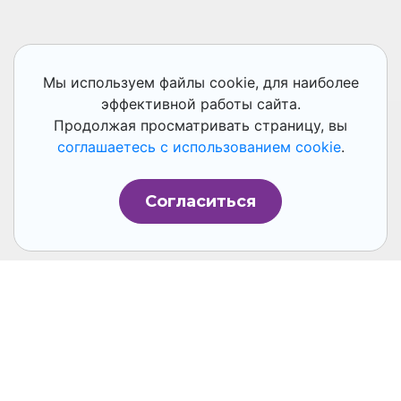
Мы используем файлы cookie, для наиболее
эффективной работы сайта.
Продолжая просматривать страницу, вы
соглашаетесь с использованием cookie
.
Согласиться
Успешно завершен проект по переходу
FM Logistic
, одного из крупнейших
международных логистических
операторов, на российскую BI-платформу
Insight. Этот шаг стал частью стратегии
импортозамещения: он направлен на