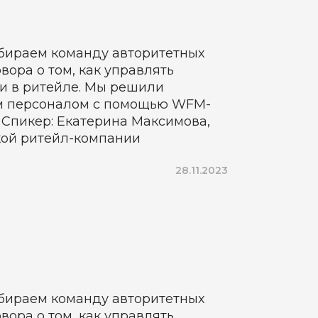
обираем команду авторитетных
ора о том, как управлять
и в ритейле. Мы решили
м персоналом с помощью WFM-
 Спикер: Екатерина Максимова,
кой ритейл-компании
28.11.2023
обираем команду авторитетных
ора о том, как управлять