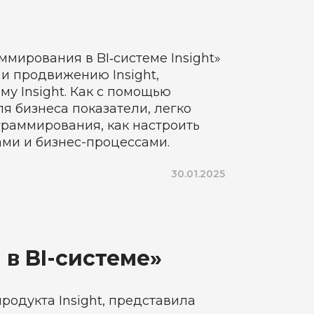
мирования в BI‑системе Insight»
и продвижению Insight,
у Insight. Как с помощью
я бизнеса показатели, легко
граммирования, как настроить
ами и бизнес-процессами.
30.01.2025
в BI-системе»
одукта Insight, представила