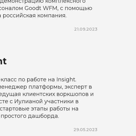
ю демонстрацию комплексного
соналом Goodt WFM, с помощью
 российская компания.
21.09.2023
ht
ласс по работе на Insight.
менеджер платформы, эксперт в
ведущая клиентских воркшопов и
есте с Иулианой участники в
стартовые этапы работы на
и простого дашборда.
29.05.2023