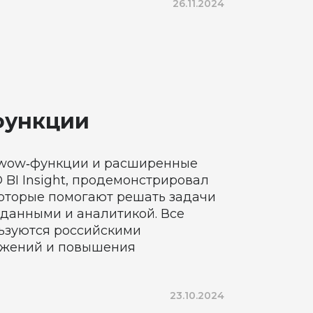
26.11.2024
-функции
: wow‑функции и расширенные
 BI Insight, продемонстрировал
оторые помогают решать задачи
 данными и аналитикой. Все
ьзуются российскими
ожений и повышения
23.10.2024