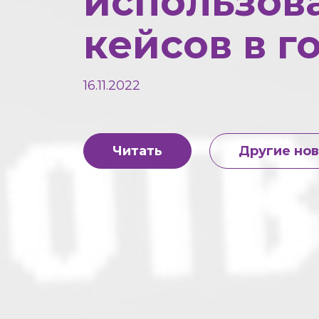
использов
кейсов в г
16.11.2022
Читать
Другие но