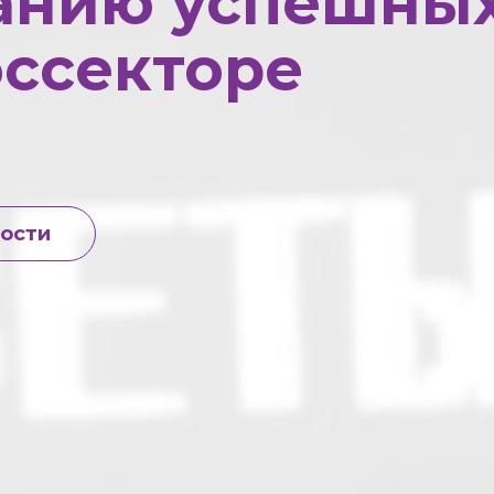
анию успешны
оссекторе
вости