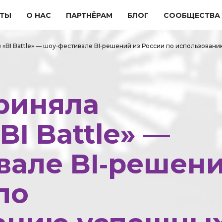
ТЫ
О НАС
ПАРТНЁРАМ
БЛОГ
СООБЩЕСТВА
в «BI Battle» — шоу‑фестивале BI‑решений из России по использован
приняла
BI Battle» —
вале BI‑решен
по