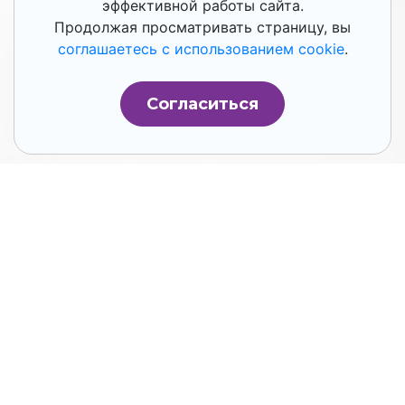
эффективной работы сайта.
Продолжая просматривать страницу, вы
соглашаетесь с использованием cookie
.
Согласиться
Со временем рутиной может стать и
привычный круг обязанностей, и
распорядок дня, и способ взаимодействия с
командой. Рассказываем, что придумали
российские и зарубежные HR и бизнес-
коучи, чтобы этого избежать.
Деловые игры.
Деловая игра укрепляет
коммуникацию, помогает выявить
сотрудников с лидерскими качествами, учит