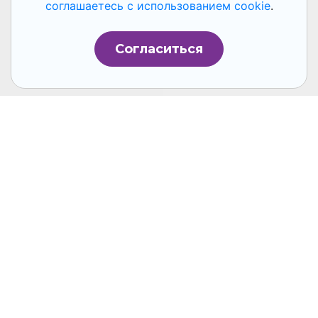
соглашаетесь с использованием cookie
.
Согласиться
В современном мире, где технологические
достижения происходят с колоссальной
скоростью, компании сталкиваются с
необходимостью постоянного обновления
своих методов управления персоналом.
Кадровый резерв становится важным
элементом для обеспечения устойчивости
бизнеса и его роста. А внедрение
искусственного интеллекта в HR-процессы
организации открывает новые горизонты
для разработки и оптимизации кадровых
резервов, позволяя не только упростить
некоторые процессы, но и сделать их более
эффективными.