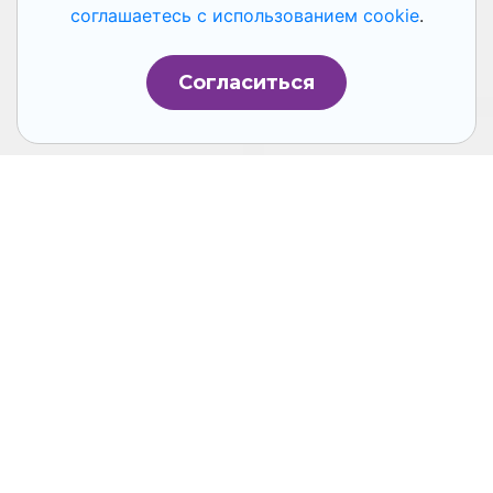
соглашаетесь с использованием cookie
.
Согласиться
Эффективность работы любой компании и
подразделений внутри нее измеряется на
основе показателей. Если речь идет о
персонале, то используются специальные
HR-метрики – показатели, позволяющие
комплексно и точно оценивать работу
соответствующего подразделения. В числе
таких метрик – показатели расходов на
обучение и найм персонала, оценка
удовлетворенности специалистов своей
работой и так далее.
Без HR-метрик руководство современной
компании вряд ли сможет принимать